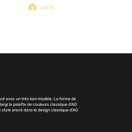
LOG IN
ulter
À Propos
Contact
é avec un très bon modèle. La forme de
argi la palette de couleurs classique d'AO
 style ancré dans le design classique d'AO