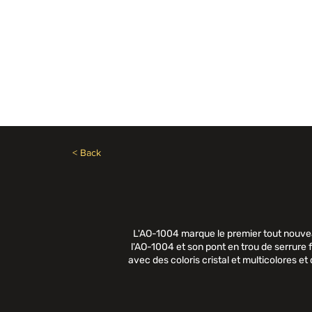
Besoin d'aide? Appelez le +1 (514)369-2323
Accueil
Collections
Bou
< Back
L'AO-1004 marque le premier tout nouv
l'AO-1004 et son pont en trou de serrure 
avec des coloris cristal et multicolores 