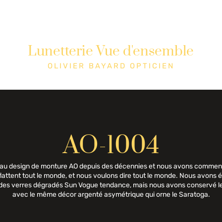
Lunetterie Vue d'ensemble
tique
Cons
OLIVIER BAYARD OPTICIEN
AO-1004
eau design de monture AO depuis des décennies et nous avons commenc
flattent tout le monde, et nous voulons dire tout le monde. Nous avons él
et des verres dégradés Sun Vogue tendance, mais nous avons conservé le
avec le même décor argenté asymétrique qui orne le Saratoga.