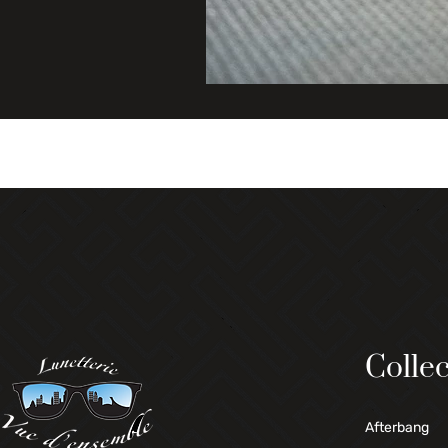
Collec
Afterbang