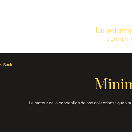
Besoin d'aide? Appelez le +1 (514)369-2323
Lunetteri
Accueil
Collections
Boutique
OLIVIER
< Back
Mini
Le moteur de la conception de nos collections : que v