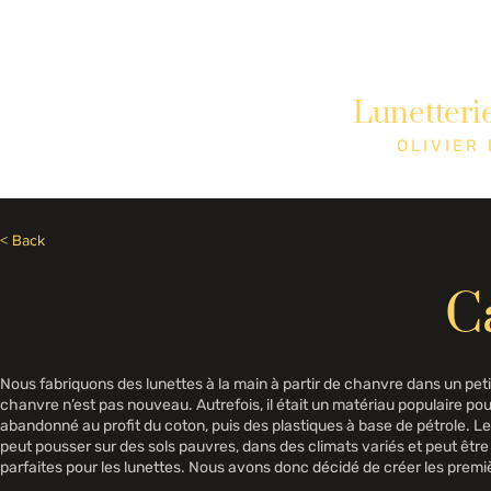
Besoin d'aide? Appelez le +1 (514)369-2323
Lunetteri
Accueil
Collections
Boutique
OLIVIER
< Back
C
Nous fabriquons des lunettes à la main à partir de chanvre dans un petit
chanvre n’est pas nouveau. Autrefois, il était un matériau populaire pour
abandonné au profit du coton, puis des plastiques à base de pétrole. Le
peut pousser sur des sols pauvres, dans des climats variés et peut être c
parfaites pour les lunettes. Nous avons donc décidé de créer les premi
Nous voulons montrer au monde que nous possédons déjà de nombreux 