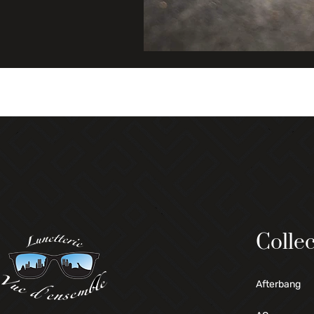
Collec
Afterbang