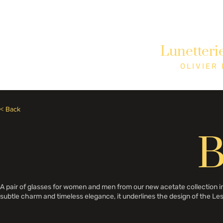
Besoin d'aide? Appelez le +1 (514)369-2323
Lunetteri
Accueil
Collections
Boutique
OLIVIER
< Back
B
A pair of glasses for women and men from our new acetate collection in i
subtle charm and timeless elegance, it underlines the design of the L